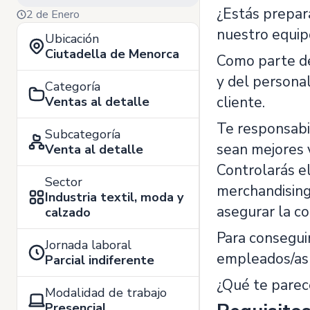
¿Estás prepar
2 de Enero
nuestro equip
Ubicación
Ciutadella de Menorca
Como parte de
y del personal
Categoría
cliente.
Ventas al detalle
Te responsabil
Subcategoría
sean mejores 
Venta al detalle
Controlarás el
Sector
merchandising 
Industria textil, moda y
asegurar la co
calzado
Para consegui
Jornada laboral
empleados/as 
Parcial indiferente
¿Qué te parec
Modalidad de trabajo
Presencial